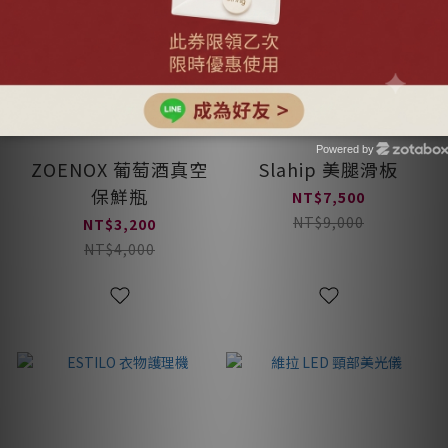
Powered by
ZOENOX 葡萄酒真空
Slahip 美腿滑板
Zotabox
保鮮瓶
NT$7,500
NT$9,000
NT$3,200
NT$4,000